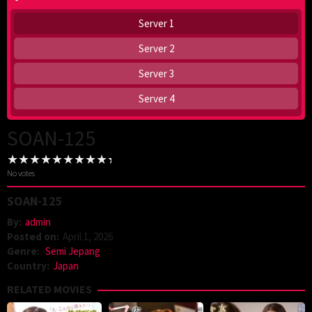
Server 1
Server 2
Server 3
Server 4
SOAN-125
No votes
SOAN-125
By:
admin
Posted on:
April 1, 2026
Genre:
Semi Jepang
Country:
Japan
RELATED MOVIES