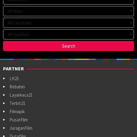
PARTNER
LK21
Rebahin
Layarkaca21
Terbit21
Filmapik
Pusatfilm
JuraganFilm
Dutafilm